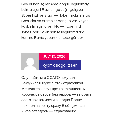
Beyler bahisçiler Ama doğru uygulamayı
bulmak şart Bazıları çok ağır çalışıyor
Süper hızlı ve stabil — 1xbet mobii en iyisi
Bonuslar ve promolar her gün var Neyse,
kaybetmeyin diye tıkla — 1xbet indir
1xbet indir
Sakın sahte uygulamalara
kanma Bahis yapan herkese gönder
JULY 19, 2026
kypit osago_zsen
Слушайте кто ОСАГО покупал
Замучился я уже с этой страховкой
Менеджеры врут про коэффициенты
Короче, быстро и без гемора — выбрать
осаго по стоимости выгодно Полис
пришел на почту сразу В общем, вся
инфа вот здесь — страхование