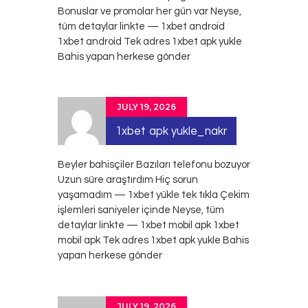
Bonuslar ve promolar her gün var Neyse,
tüm detaylar linkte — 1xbet android
1xbet android
Tek adres 1xbet apk yukle
Bahis yapan herkese gönder
JULY 19, 2026
1xbet apk yukle_nakr
Beyler bahisçiler Bazıları telefonu bozuyor
Uzun süre araştırdım Hiç sorun
yaşamadım — 1xbet yükle tek tıkla Çekim
işlemleri saniyeler içinde Neyse, tüm
detaylar linkte — 1xbet mobil apk
1xbet
mobil apk
Tek adres 1xbet apk yukle Bahis
yapan herkese gönder
JULY 19, 2026