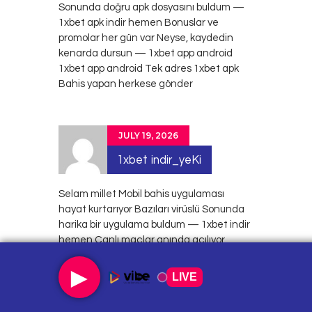
Sonunda doğru apk dosyasını buldum —
1xbet apk indir hemen Bonuslar ve
promolar her gün var Neyse, kaydedin
kenarda dursun — 1xbet app android
1xbet app android
Tek adres 1xbet apk
Bahis yapan herkese gönder
JULY 19, 2026
1xbet indir_yeKi
Selam millet Mobil bahis uygulaması
hayat kurtarıyor Bazıları virüslü Sonunda
harika bir uygulama buldum — 1xbet indir
hemen Canlı maçlar anında açılıyor
Neyse, her şey mevcut — 1xbet
►
uygulaması indir
1xbet uygulaması indir
LIVE
Tek adres 1xbet indir Bahis yapan
herkese gönder