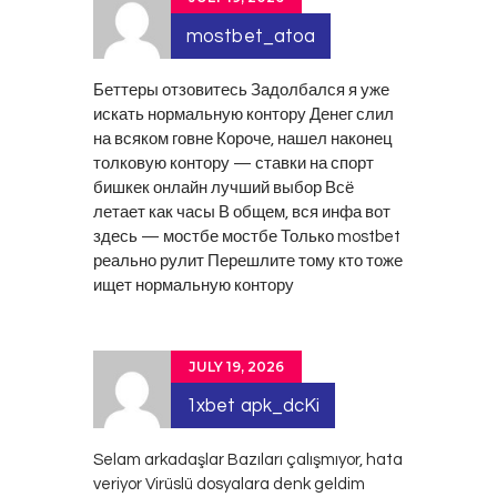
mostbet_atoa
Беттеры отзовитесь Задолбался я уже
искать нормальную контору Денег слил
на всяком говне Короче, нашел наконец
толковую контору — ставки на спорт
бишкек онлайн лучший выбор Всё
летает как часы В общем, вся инфа вот
здесь — мостбе
мостбе
Только mostbet
реально рулит Перешлите тому кто тоже
ищет нормальную контору
JULY 19, 2026
1xbet apk_dcKi
Selam arkadaşlar Bazıları çalışmıyor, hata
veriyor Virüslü dosyalara denk geldim