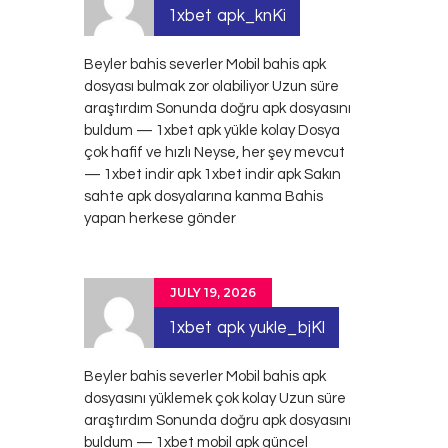
1xbet apk_knKi
Beyler bahis severler Mobil bahis apk
dosyası bulmak zor olabiliyor Uzun süre
araştırdım Sonunda doğru apk dosyasını
buldum — 1xbet apk yükle kolay Dosya
çok hafif ve hızlı Neyse, her şey mevcut
— 1xbet indir apk
1xbet indir apk
Sakın
sahte apk dosyalarına kanma Bahis
yapan herkese gönder
JULY 19, 2026
1xbet apk yukle_bjKl
Beyler bahis severler Mobil bahis apk
dosyasını yüklemek çok kolay Uzun süre
araştırdım Sonunda doğru apk dosyasını
buldum — 1xbet mobil apk güncel