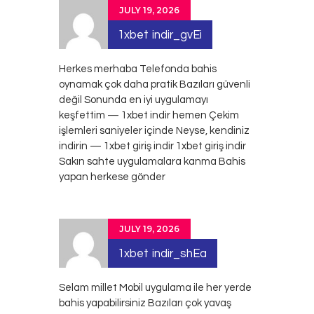
JULY 19, 2026
1xbet indir_gvEi
Herkes merhaba Telefonda bahis
oynamak çok daha pratik Bazıları güvenli
değil Sonunda en iyi uygulamayı
keşfettim — 1xbet indir hemen Çekim
işlemleri saniyeler içinde Neyse, kendiniz
indirin — 1xbet giriş indir
1xbet giriş indir
Sakın sahte uygulamalara kanma Bahis
yapan herkese gönder
JULY 19, 2026
1xbet indir_shEa
Selam millet Mobil uygulama ile her yerde
bahis yapabilirsiniz Bazıları çok yavaş