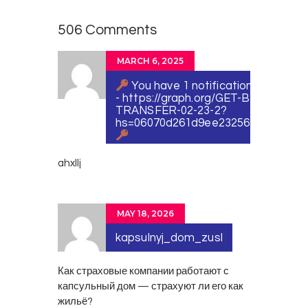
506 Comments
MARCH 6, 2025
You have 1 notification № 94525
- https://graph.org/GET-BITCOIN-
TRANSFER-02-23-2?
hs=06070d261d9ee23256139049d3
ahxllj
MAY 18, 2026
kapsulnyj_dom_zusl
Как страховые компании работают с
капсульный дом
— страхуют ли его как
жильё?