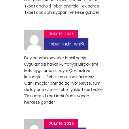
1xbet android
1xbet android
Tek adres
1xbet apk Bahis yapan herkese gönder
JULY 19, 2026
1xbet indir_wnKi
Beyler bahis severler Mobil bahis
uygulaması hayat kurtarıyor Birçok site
kötü uygulama sunuyor Çok hızlı ve
kullanışlı — 1xbet mobil indir ücretsiz
Canlı maçlar anında açılıyor Neyse, tüm
detaylar linkte — 1xbet yükle
1xbet yükle
Tek adres 1xbet indir Bahis yapan
herkese gönder
JULY 19, 2026