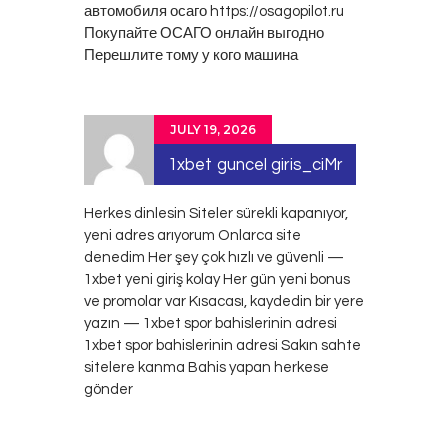
автомобиля осаго
https://osagopilot.ru
Покупайте ОСАГО онлайн выгодно
Перешлите тому у кого машина
JULY 19, 2026
1xbet guncel giris_ciMr
Herkes dinlesin Siteler sürekli kapanıyor,
yeni adres arıyorum Onlarca site
denedim Her şey çok hızlı ve güvenli —
1xbet yeni giriş kolay Her gün yeni bonus
ve promolar var Kısacası, kaydedin bir yere
yazın — 1xbet spor bahislerinin adresi
1xbet spor bahislerinin adresi
Sakın sahte
sitelere kanma Bahis yapan herkese
gönder