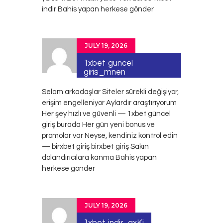
indir Bahis yapan herkese gönder
JULY 19, 2026
1xbet guncel
giris_mnen
Selam arkadaşlar Siteler sürekli değişiyor,
erişim engelleniyor Aylardır araştırıyorum
Her şey hızlı ve güvenli — 1xbet güncel
giriş burada Her gün yeni bonus ve
promolar var Neyse, kendiniz kontrol edin
— birxbet giriş
birxbet giriş
Sakın
dolandırıcılara kanma Bahis yapan
herkese gönder
JULY 19, 2026
1xbet indir_qxKi