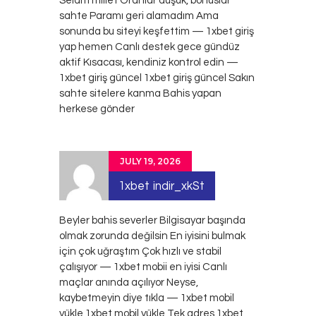
Selam millet Oranlar düşük, bonuslar
sahte Paramı geri alamadım Ama
sonunda bu siteyi keşfettim — 1xbet giriş
yap hemen Canlı destek gece gündüz
aktif Kısacası, kendiniz kontrol edin —
1xbet giriş güncel
1xbet giriş güncel
Sakın
sahte sitelere kanma Bahis yapan
herkese gönder
JULY 19, 2026
1xbet indir_xkSt
Beyler bahis severler Bilgisayar başında
olmak zorunda değilsin En iyisini bulmak
için çok uğraştım Çok hızlı ve stabil
çalışıyor — 1xbet mobii en iyisi Canlı
maçlar anında açılıyor Neyse,
kaybetmeyin diye tıkla — 1xbet mobil
yükle
1xbet mobil yükle
Tek adres 1xbet