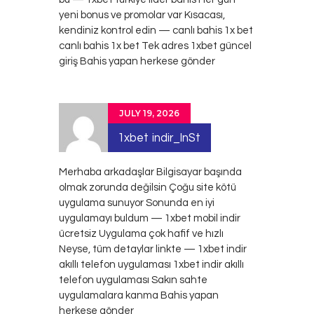
yeni bonus ve promolar var Kısacası,
kendiniz kontrol edin — canlı bahis 1x bet
canlı bahis 1x bet
Tek adres 1xbet güncel
giriş Bahis yapan herkese gönder
JULY 19, 2026
1xbet indir_lnSt
Merhaba arkadaşlar Bilgisayar başında
olmak zorunda değilsin Çoğu site kötü
uygulama sunuyor Sonunda en iyi
uygulamayı buldum — 1xbet mobil indir
ücretsiz Uygulama çok hafif ve hızlı
Neyse, tüm detaylar linkte — 1xbet indir
akıllı telefon uygulaması
1xbet indir akıllı
telefon uygulaması
Sakın sahte
uygulamalara kanma Bahis yapan
herkese gönder