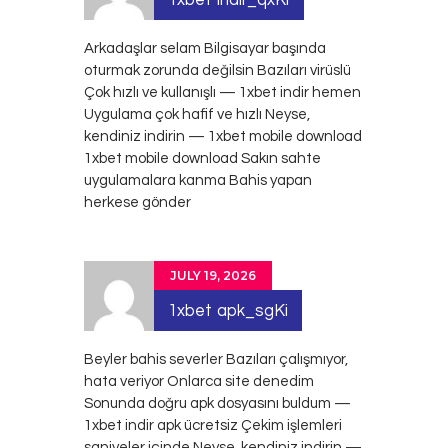
Arkadaşlar selam Bilgisayar başında
oturmak zorunda değilsin Bazıları virüslü
Çok hızlı ve kullanışlı — 1xbet indir hemen
Uygulama çok hafif ve hızlı Neyse,
kendiniz indirin — 1xbet mobile download
1xbet mobile download
Sakın sahte
uygulamalara kanma Bahis yapan
herkese gönder
JULY 19, 2026
1xbet apk_sgKi
Beyler bahis severler Bazıları çalışmıyor,
hata veriyor Onlarca site denedim
Sonunda doğru apk dosyasını buldum —
1xbet indir apk ücretsiz Çekim işlemleri
saniyeler içinde Neyse, kendiniz indirin —