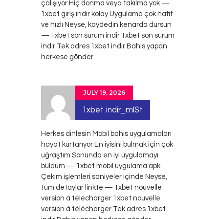
çalışıyor Hiç donma veya takılma yok —
1xbet giriş indir kolay Uygulama çok hafif
ve hızlı Neyse, kaydedin kenarda dursun
— 1xbet son sürüm indir
1xbet son sürüm
indir
Tek adres 1xbet indir Bahis yapan
herkese gönder
JULY 19, 2026
1xbet indir_mlSt
Herkes dinlesin Mobil bahis uygulamaları
hayat kurtarıyor En iyisini bulmak için çok
uğraştım Sonunda en iyi uygulamayı
buldum — 1xbet mobil uygulama apk
Çekim işlemleri saniyeler içinde Neyse,
tüm detaylar linkte — 1xbet nouvelle
version à télécharger
1xbet nouvelle
version à télécharger
Tek adres 1xbet