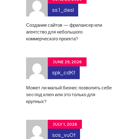
ss1_desl
Создание сайтов
— фрилансер или
агентство для небольшого
коммерческого проекта?
JUNE 29, 2026
spk_cdKt
Может ли малый бизнес позволить себе
seo под ключ
или это только для
крупных?
JULY 1, 2026
sos_vuOt