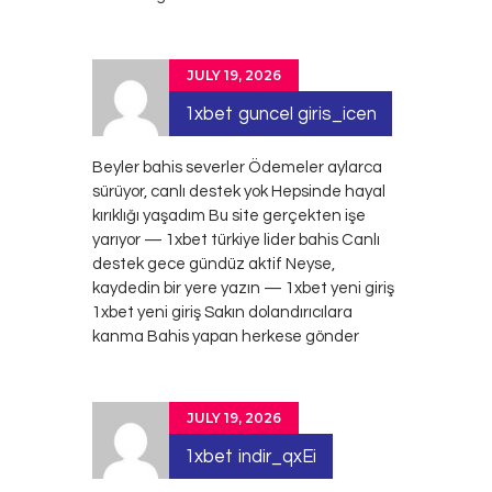
JULY 19, 2026
1xbet guncel giris_icen
Beyler bahis severler Ödemeler aylarca
sürüyor, canlı destek yok Hepsinde hayal
kırıklığı yaşadım Bu site gerçekten işe
yarıyor — 1xbet türkiye lider bahis Canlı
destek gece gündüz aktif Neyse,
kaydedin bir yere yazın — 1xbet yeni giriş
1xbet yeni giriş
Sakın dolandırıcılara
kanma Bahis yapan herkese gönder
JULY 19, 2026
1xbet indir_qxEi