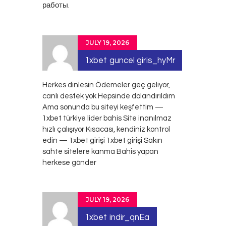
работы.
JULY 19, 2026
1xbet guncel giris_hyMr
Herkes dinlesin Ödemeler geç geliyor,
canlı destek yok Hepsinde dolandırıldım
Ama sonunda bu siteyi keşfettim —
1xbet türkiye lider bahis Site inanılmaz
hızlı çalışıyor Kısacası, kendiniz kontrol
edin — 1xbet girişi
1xbet girişi
Sakın
sahte sitelere kanma Bahis yapan
herkese gönder
JULY 19, 2026
1xbet indir_qnEa