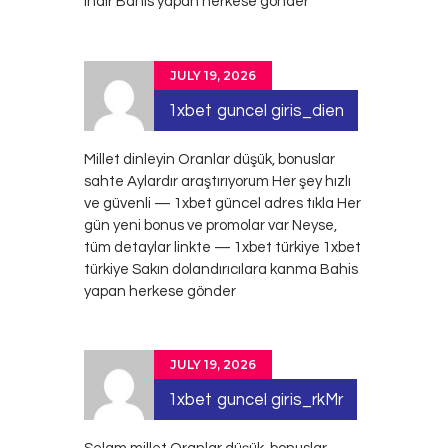
indir Bahis yapan herkese gönder
JULY 19, 2026
1xbet guncel giris_dien
Millet dinleyin Oranlar düşük, bonuslar
sahte Aylardır araştırıyorum Her şey hızlı
ve güvenli — 1xbet güncel adres tıkla Her
gün yeni bonus ve promolar var Neyse,
tüm detaylar linkte — 1xbet türkiye
1xbet
türkiye
Sakın dolandırıcılara kanma Bahis
yapan herkese gönder
JULY 19, 2026
1xbet guncel giris_rkMr