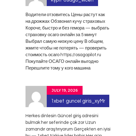
Водители отзовитесь Цены растут как
на дрожжах Обзвонил кучу страховых
Короче, быстро и без гемора — выбрать
страховку осаго онлайн за 5 минут
Выбрал самую низкую цену В общем,
жмите чтобы не потерять — проверить
стоимость осаго
https://osagopilot.ru
Покупайте ОСАГО онлайн выгодно
Перешлите тому у кого машина
JULY 19, 2026
1xbet guncel giris_xyMr
Herkes dinlesin Güncel giriş adresini
bulmak her seferinde çok zor Uzun
zamandır araştırıyorum Gerçekten en iyisi
bu — 1xbet türkiye lider bahis Her gün