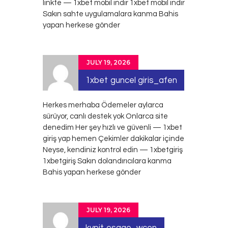
linkte — 1xbet mobil indir
1xbet mobil indir
Sakın sahte uygulamalara kanma Bahis
yapan herkese gönder
JULY 19, 2026
1xbet guncel giris_afen
Herkes merhaba Ödemeler aylarca
sürüyor, canlı destek yok Onlarca site
denedim Her şey hızlı ve güvenli — 1xbet
giriş yap hemen Çekimler dakikalar içinde
Neyse, kendiniz kontrol edin — 1xbetgiriş
1xbetgiriş
Sakın dolandırıcılara kanma
Bahis yapan herkese gönder
JULY 19, 2026
kypit osago_wcen