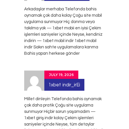
Arkadaşlar merhaba Telefonda bahis
oynamak çok daha kolay Çoğu site mobil
uygulama sunmuyor Hiç donma veya
takılma yok — 1xbet mobii en iyisi Çekim
işlemleri saniyeler içinde Neyse, kendiniz
indirin — 1xbet mobil indir
1xbet mobil
indir
Sakın sahte uygulamalara kanma
Bahis yapan herkese gönder
JULY 19, 2026
1xbet indir_irEi
Millet dinleyin Telefonda bahis oynamak
çok daha pratik Çoğu site uygulama
sunmuyor Hiçbir sorun yaşamadım —
1xbet giriş indir kolay Çekim işlemleri
saniyeler içinde Neyse, tüm detaylar