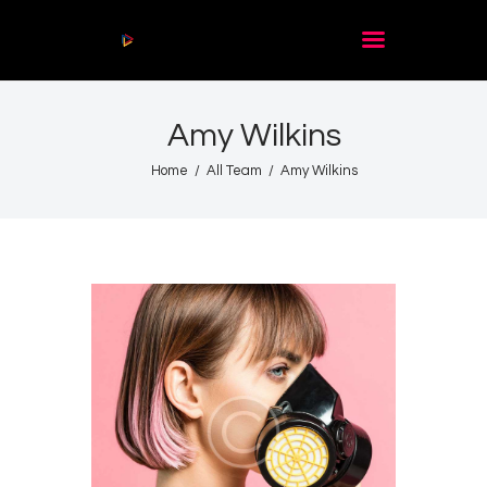
Audio
Player
Amy Wilkins
Acasă
De citit
Home
All Team
Amy Wilkins
Contact