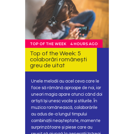
TOP OF THE WEEK
4 HOURS AGO
Top of the Week: 5
colaborări românești
greu de uitat
Unele melodii au acel ceva care le
face să rămână aproape de noi, iar
uneori magia apare atunci când doi
artiști își unesc vocile și stilurile. În
muzica românească, colaborările
au adus de-a lungul timpului
combinații neașteptate, momente
surprinzătoare și piese care au
reușit să ajungă la generații întregi