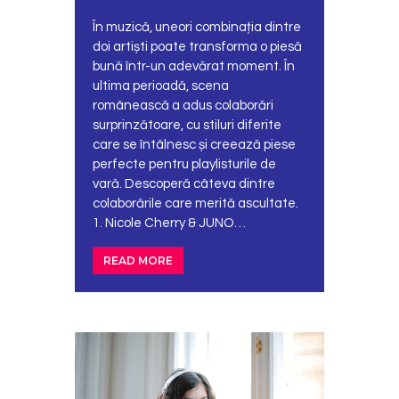
În muzică, uneori combinația dintre
doi artiști poate transforma o piesă
bună într-un adevărat moment. În
ultima perioadă, scena
românească a adus colaborări
surprinzătoare, cu stiluri diferite
care se întâlnesc și creează piese
perfecte pentru playlisturile de
vară. Descoperă câteva dintre
colaborările care merită ascultate.
1. Nicole Cherry & JUNO…
READ MORE