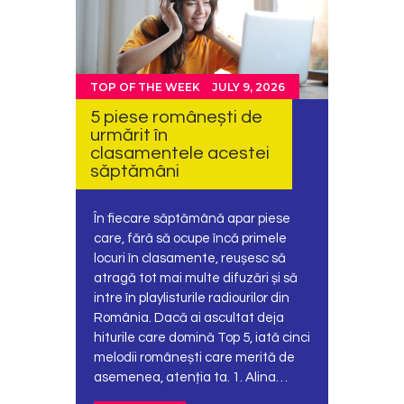
TOP OF THE WEEK
JULY 9, 2026
5 piese românești de
urmărit în
clasamentele acestei
săptămâni
În fiecare săptămână apar piese
care, fără să ocupe încă primele
locuri în clasamente, reușesc să
atragă tot mai multe difuzări și să
intre în playlisturile radiourilor din
România. Dacă ai ascultat deja
hiturile care domină Top 5, iată cinci
melodii românești care merită de
asemenea, atenția ta. 1. Alina…