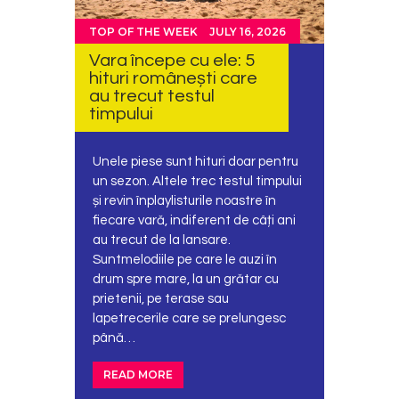
TOP OF THE WEEK
JULY 16, 2026
Vara începe cu ele: 5
hituri românești care
au trecut testul
timpului
Unele piese sunt hituri doar pentru
un sezon. Altele trec testul timpului
și revin înplaylisturile noastre în
fiecare vară, indiferent de câți ani
au trecut de la lansare.
Suntmelodiile pe care le auzi în
drum spre mare, la un grătar cu
prietenii, pe terase sau
lapetrecerile care se prelungesc
până…
READ MORE