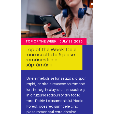
TOP OF THE WEEK
JULY 23, 2026
Top of the Week: Cele
mai ascultate 5 piese
românești ale
săptămânii
Unele melodii se lansează și dispar
rapid, iar altele reușesc să rămână
luni întregi în playlisturile noastre și
în difuzările radiourilor din toată
țara. Potrivit clasamentului Media
Forest, acestea sunt cele cinci
piese românești care domină