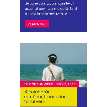
de bune ca în ziua în care le-ai
ascultat pentru prima dată. Sunt
piesele la care revii fără să…
READ MORE
TOP OF THE WEEK
JULY 9, 2026
4 colaborări
românești care dau
tonul verii