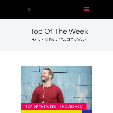
Audio
Player
Top Of The Week
Acasă
De citit
Home
All Posts
Top Of The Week
Contact
TOP OF THE WEEK
4 HOURS AGO