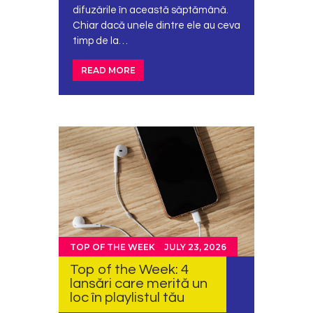
difuzările în această săptămână.
Chiar dacă unele dintre ele au ceva
timp de la…
READ MORE
TOP OF THE WEEK
JULY 23, 2026
Top of the Week: 4
lansări care merită un
loc în playlistul tău