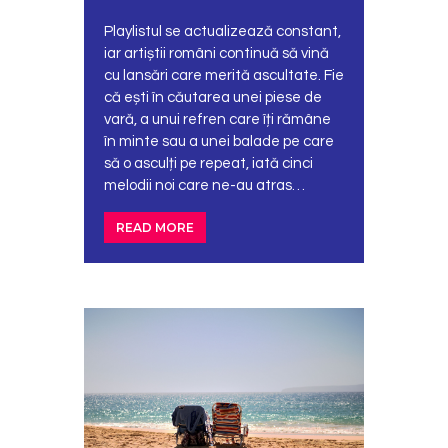
Playlistul se actualizează constant,
iar artiștii români continuă să vină
cu lansări care merită ascultate. Fie
că ești în căutarea unei piese de
vară, a unui refren care îți rămâne
în minte sau a unei balade pe care
să o asculți pe repeat, iată cinci
melodii noi care ne-au atras…
READ MORE