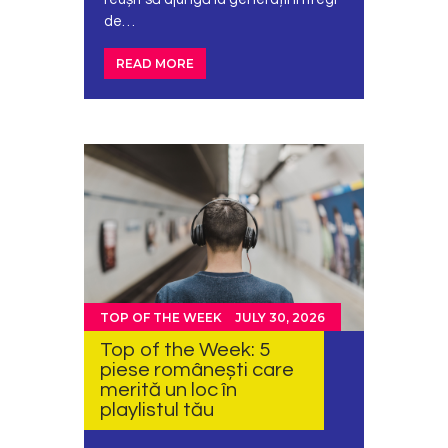
de…
READ MORE
TOP OF THE WEEK
JULY 30, 2026
Top of the Week: 5
piese românești care
merită un loc în
playlistul tău