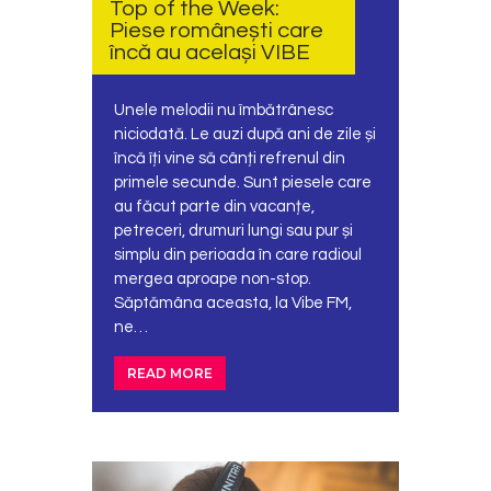
Top of the Week:
Piese românești care
încă au același VIBE
Unele melodii nu îmbătrânesc
niciodată. Le auzi după ani de zile și
încă îți vine să cânți refrenul din
primele secunde. Sunt piesele care
au făcut parte din vacanțe,
petreceri, drumuri lungi sau pur și
simplu din perioada în care radioul
mergea aproape non-stop.
Săptămâna aceasta, la Vibe FM,
ne…
READ MORE