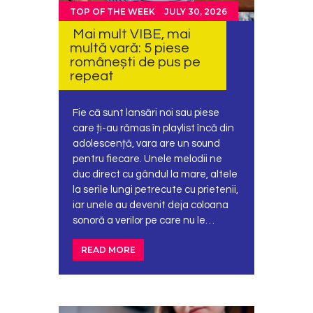
TOP OF THE WEEK
JULY 30, 2026
Mai mult VIBE, mai
multă vară: 5 piese
românești de pus pe
repeat
Fie că sunt lansări noi sau piese
care ți-au rămas în playlist încă din
adolescență, vara are un sound
pentru fiecare. Unele melodii ne
duc direct cu gândul la mare, altele
la serile lungi petrecute cu prietenii,
iar unele au devenit deja coloana
sonoră a verilor pe care nu le…
READ MORE