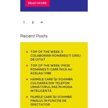
READ MORE
Posts
PAGE
1
PAGE
2
>
pagination
Recent Posts
TOP OF THE WEEK: 5
COLABORĂRI ROMÂNEȘTI GREU
DE UITAT
TOP OF THE WEEK: PIESE
ROMÂNEȘTI CARE ÎNCĂ AU
ACELAȘI VIBE
HAINELE CARE ÎȘI SCHIMBĂ
CULOAREA DIN TELEFON:
URMĂTORUL PAS ÎN MODA
INTELIGENTĂ
FILMELE CARE ÎȘI SCHIMBĂ
FINALUL ÎN FUNCȚIE DE
SPECTATOR