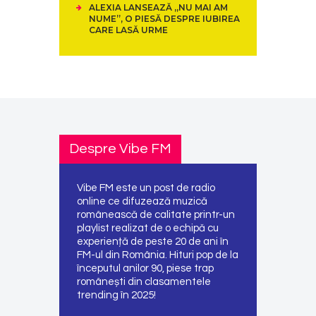
ALEXIA LANSEAZĂ „NU MAI AM
NUME”, O PIESĂ DESPRE IUBIREA
CARE LASĂ URME
Despre Vibe FM
Vibe FM este un post de radio
online ce difuzează muzică
românească de calitate printr-un
playlist realizat de o echipă cu
experiență de peste 20 de ani în
FM-ul din România. Hituri pop de la
începutul anilor 90, piese trap
românești din clasamentele
trending în 2025!