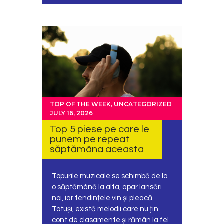
TOP OF THE WEEK
,
UNCATEGORIZED
JULY 16, 2026
Top 5 piese pe care le
punem pe repeat
săptămâna aceasta
Topurile muzicale se schimbă de la
o săptămână la alta, apar lansări
noi, iar tendințele vin și pleacă.
Totuși, există melodii care nu țin
cont de clasamente și rămân la fel