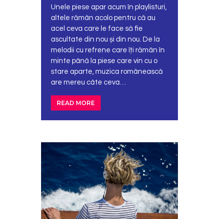
Unele piese apar acum în playlisturi,
altele rămân acolo pentru că au
acel ceva care le face să fie
ascultate din nou și din nou. De la
melodii cu refrene care îți rămân în
minte până la piese care vin cu o
stare aparte, muzica românească
are mereu câte ceva…
READ MORE