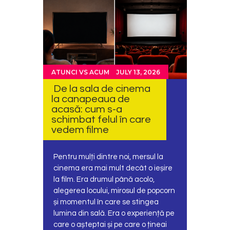
ATUNCI VS ACUM
JULY 13, 2026
De la sala de cinema
la canapeaua de
acasă: cum s-a
schimbat felul în care
vedem filme
Pentru mulți dintre noi, mersul la
cinema era mai mult decât o ieșire
la film. Era drumul până acolo,
alegerea locului, mirosul de popcorn
și momentul în care se stingea
lumina din sală. Era o experiență pe
care o așteptai și pe care o țineai