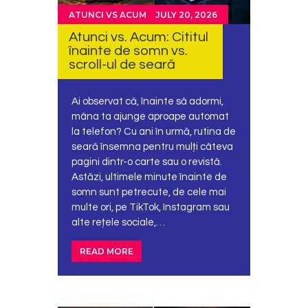
ATUNCI VS ACUM
JULY 20, 2026
Atunci vs. Acum: Cititul
înainte de somn vs.
scroll-ul de seară
Ai observat că, înainte să adormi,
mâna ta ajunge aproape automat
la telefon? Cu ani în urmă, rutina de
seară însemna pentru mulți câteva
pagini dintr-o carte sau o revistă.
Astăzi, ultimele minute înainte de
somn sunt petrecute, de cele mai
multe ori, pe TikTok, Instagram sau
alte rețele sociale,…
READ MORE