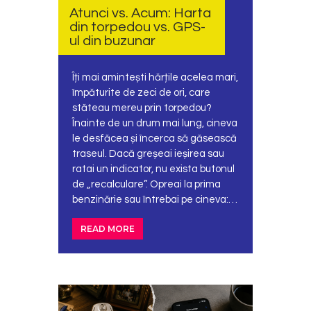
Atunci vs. Acum: Harta
din torpedou vs. GPS-
ul din buzunar
Îți mai amintești hărțile acelea mari,
împăturite de zeci de ori, care
stăteau mereu prin torpedou?
Înainte de un drum mai lung, cineva
le desfăcea și încerca să găsească
traseul. Dacă greșeai ieșirea sau
ratai un indicator, nu exista butonul
de „recalculare”. Opreai la prima
benzinărie sau întrebai pe cineva:…
READ MORE