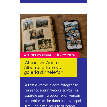
ATUNCI VS ACUM
JULY 27, 2026
Atunci vs. Acum:
Albumele foto vs.
galeria din telefon
A fost o vreme în care fotografiile
nu se făceau în fiecare zi. Păstrai
cadrele pentru vacanțe, aniversări
sau sărbători, iar după ce developai
filmul, cele mai reușite ajungeau