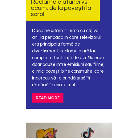
Reclamele atunci vs
acum: de la povești la
scroll
Dacă ne uităm în urmă cu câțiva
ani, la perioada în care televizorul
era principala formă de
divertisment, reclamele arătau
complet diferit față de azi. Nu erau
doar pauze între emisiuni sau filme,
ci mici povești bine construite, care
încercau să te prindă și să îți
rămână în minte mult…
READ MORE