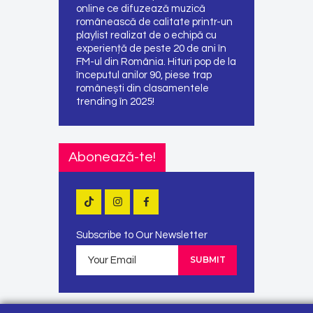
online ce difuzează muzică
românească de calitate printr-un
playlist realizat de o echipă cu
experiență de peste 20 de ani în
FM-ul din România. Hituri pop de la
începutul anilor 90, piese trap
românești din clasamentele
trending în 2025!
Abonează-te!
Subscribe to Our Newsletter