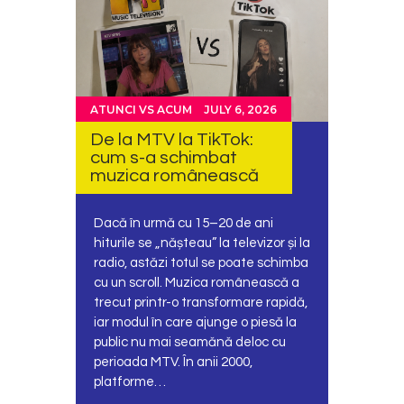
ATUNCI VS ACUM
JULY 6, 2026
De la MTV la TikTok:
cum s-a schimbat
muzica românească
Dacă în urmă cu 15–20 de ani
hiturile se „nășteau” la televizor și la
radio, astăzi totul se poate schimba
cu un scroll. Muzica românească a
trecut printr-o transformare rapidă,
iar modul în care ajunge o piesă la
public nu mai seamănă deloc cu
perioada MTV. În anii 2000,
platforme…