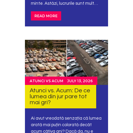
minte. Astăzi, lucrurile sunt mult…
READ MORE
ATUNCI VS ACUM
JULY 13, 2026
Atunci vs. Acum: De ce
lumea din jur pare tot
mai gri?
Ai avut vreodată senzația că lumea
arată mai puțin colorată decât
acum câțiva ani? Dacă da, nu e