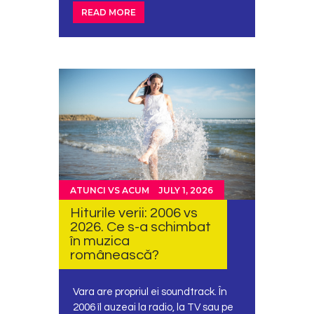
READ MORE
ATUNCI VS ACUM
JULY 1, 2026
Hiturile verii: 2006 vs
2026. Ce s-a schimbat
în muzica
românească?
Vara are propriul ei soundtrack. În
2006 îl auzeai la radio, la TV sau pe