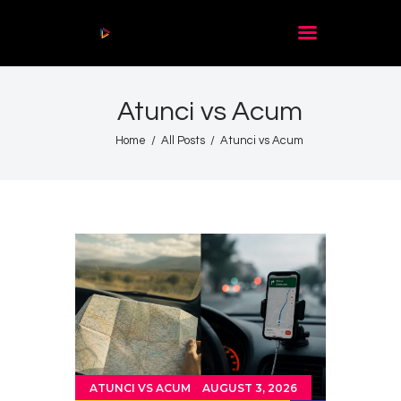
Audio
Player
Atunci vs Acum
Acasă
De citit
Home
All Posts
Atunci vs Acum
Contact
ATUNCI VS ACUM
AUGUST 3, 2026