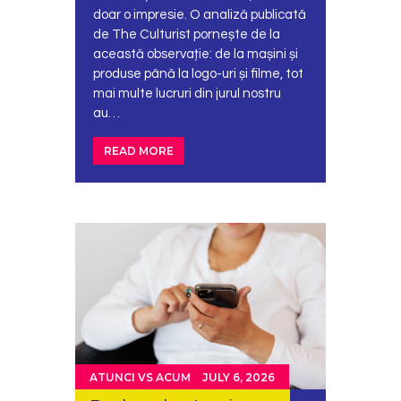
doar o impresie. O analiză publicată
de The Culturist pornește de la
această observație: de la mașini și
produse până la logo-uri și filme, tot
mai multe lucruri din jurul nostru
au…
READ MORE
ATUNCI VS ACUM
JULY 6, 2026