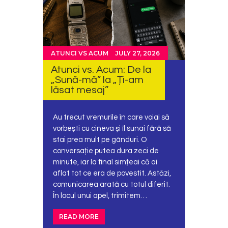
ATUNCI VS ACUM
JULY 27, 2026
Atunci vs. Acum: De la
„Sună-mă” la „Ți-am
lăsat mesaj”
Au trecut vremurile în care voiai să
vorbești cu cineva și îl sunai fără să
stai prea mult pe gânduri. O
conversație putea dura zeci de
minute, iar la final simțeai că ai
aflat tot ce era de povestit. Astăzi,
comunicarea arată cu totul diferit.
În locul unui apel, trimitem…
READ MORE