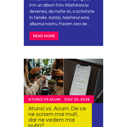
într-un album foto. Răsfoirea lui
devenea, de multe ori, o activitate
în familie. Astăzi, telefonul este
albumul nostru. Facem zeci de…
READ MORE
ATUNCI VS ACUM
JULY 20, 2026
Atunci vs. Acum: De ce
ne scriem mai mult,
dar ne vedem mai
puțin?