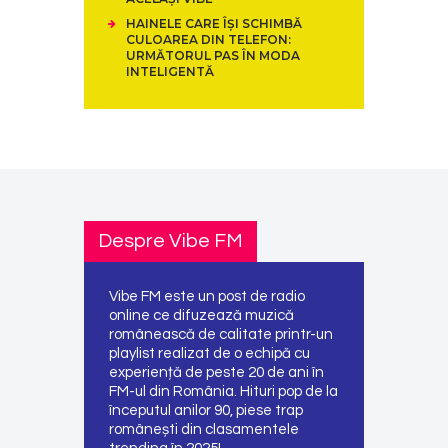
HAINELE CARE ÎȘI SCHIMBĂ
CULOAREA DIN TELEFON:
URMĂTORUL PAS ÎN MODA
INTELIGENTĂ
Despre Vibe FM
Vibe FM este un post de radio
online ce difuzează muzică
românească de calitate printr-un
playlist realizat de o echipă cu
experiență de peste 20 de ani în
FM-ul din România. Hituri pop de la
începutul anilor 90, piese trap
românești din clasamentele