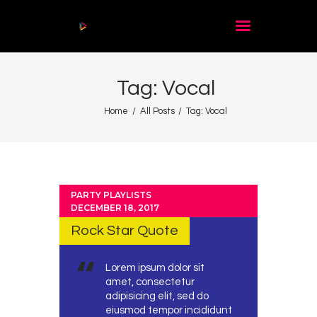
Audio
Player
Tag: Vocal
Acasă
De citit
Home
All Posts
Tag: Vocal
Contact
PARTY PLAYLISTS
DECEMBER 18, 2017
Rock Star Quote
Lorem ipsum dolor sit
amet, consectetur
adipisicing elit, sed do
eiusmod tempor incididunt