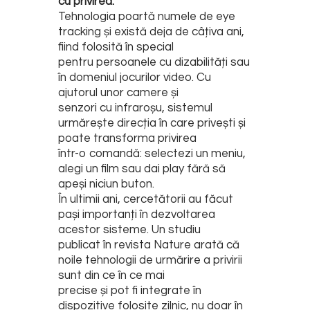
cu privirea.
Tehnologia poartă numele de eye
tracking și există deja de câțiva ani,
fiind folosită în special
pentru persoanele cu dizabilități sau
în domeniul jocurilor video. Cu
ajutorul unor camere și
senzori cu infraroșu, sistemul
urmărește direcția în care privești și
poate transforma privirea
într-o comandă: selectezi un meniu,
alegi un film sau dai play fără să
apeși niciun buton.
În ultimii ani, cercetătorii au făcut
pași importanți în dezvoltarea
acestor sisteme. Un studiu
publicat în revista Nature arată că
noile tehnologii de urmărire a privirii
sunt din ce în ce mai
precise și pot fi integrate în
dispozitive folosite zilnic, nu doar în