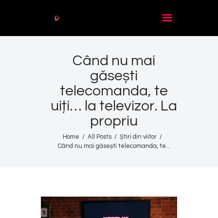
Audio
Player
Când nu mai
Acasă
găsești
De citit
telecomanda, te
Contact
uiți… la televizor. La
propriu
Home
All Posts
Știri din viitor
Când nu mai găsești telecomanda, te...