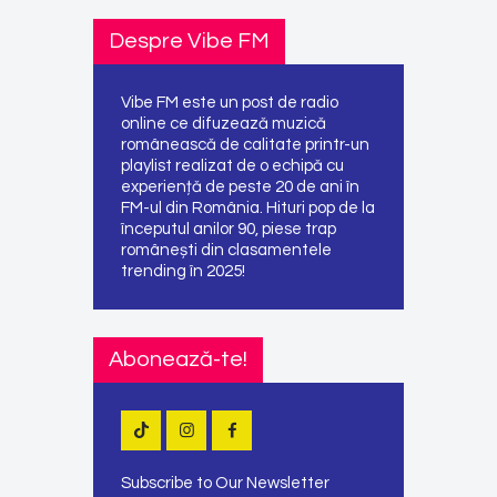
Despre Vibe FM
Vibe FM este un post de radio
online ce difuzează muzică
românească de calitate printr-un
playlist realizat de o echipă cu
experiență de peste 20 de ani în
FM-ul din România. Hituri pop de la
începutul anilor 90, piese trap
românești din clasamentele
trending în 2025!
Abonează-te!
Subscribe to Our Newsletter