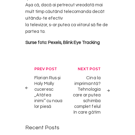
Așa că, dacă ai petrecut vreodată mai
mult timp căutând telecomanda decât
uitându-te efectiv
la televizor, s-ar putea ca viitorul să fie de
partea ta.
Surse foto: Pexels, Blink Eye Tracking
Post
PREV POST
NEXT POST
navigation
Florian Rus și
Cina la
Holy Molly
imprimantă?
cuceresc
Tehnologia
„Atâtea
care ar putea
inimi” cu noua
schimba
lor piesă
complet felul
în care gătim
Recent Posts