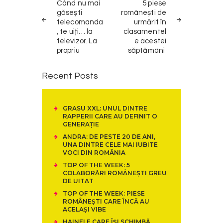
navigation
Când nu mai
5 piese
găsești
românești de
telecomanda
urmărit în
, te uiți… la
clasamentel
televizor. La
e acestei
propriu
săptămâni
Recent Posts
GRASU XXL: UNUL DINTRE
RAPPERII CARE AU DEFINIT O
GENERAȚIE
ANDRA: DE PESTE 20 DE ANI,
UNA DINTRE CELE MAI IUBITE
VOCI DIN ROMÂNIA
TOP OF THE WEEK: 5
COLABORĂRI ROMÂNEȘTI GREU
DE UITAT
TOP OF THE WEEK: PIESE
ROMÂNEȘTI CARE ÎNCĂ AU
ACELAȘI VIBE
HAINELE CARE ÎȘI SCHIMBĂ