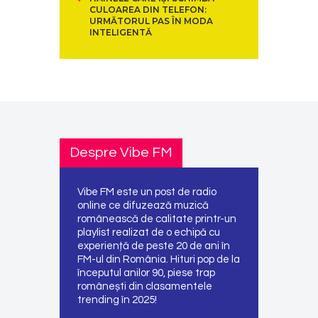
CULOAREA DIN TELEFON:
URMĂTORUL PAS ÎN MODA
INTELIGENTĂ
Despre Vibe FM
Vibe FM este un post de radio
online ce difuzează muzică
românească de calitate printr-un
playlist realizat de o echipă cu
experiență de peste 20 de ani în
FM-ul din România. Hituri pop de la
începutul anilor 90, piese trap
românești din clasamentele
trending în 2025!