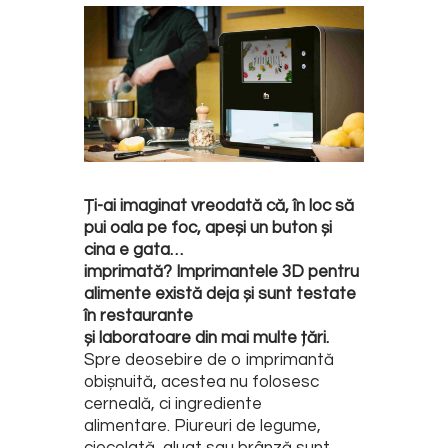
Ți-ai imaginat vreodată că, în loc să
pui oala pe foc, apeși un buton și
cina e gata…
imprimată? Imprimantele 3D pentru
alimente există deja și sunt testate
în restaurante
și laboratoare din mai multe țări.
Spre deosebire de o imprimantă
obișnuită, acestea nu folosesc
cerneală, ci ingrediente
alimentare. Piureuri de legume,
ciocolată, aluat sau brânză sunt