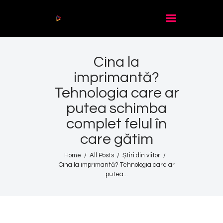
Audio
Player
Cina la
Acasă
imprimantă?
De citit
Tehnologia care ar
Contact
putea schimba
complet felul în
care gătim
Home
All Posts
Știri din viitor
Cina la imprimantă? Tehnologia care ar
putea...